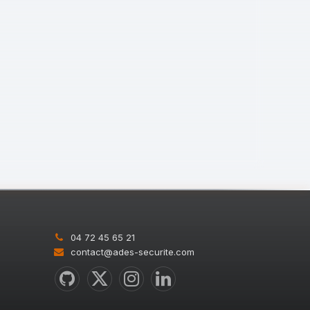
04 72 45 65 21
contact@ades-securite.com