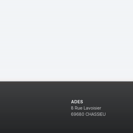
ADES
8 Rue Lavoisier
69680 CHASSIEU