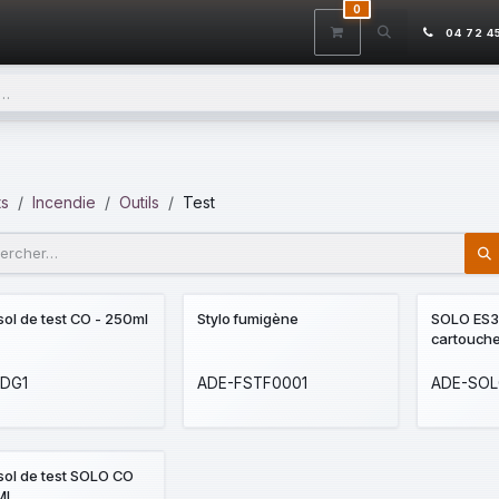
0
ITS
DÉSTOCKAGE
SERVICES
CONTACTEZ-NOUS
AIDE
04 72 4
ts
Incendie
Outils
Test
DÉSTOCKAGE
ol de test CO - 250ml
Stylo fumigène
SOLO ES3-
cartouch
-DG1
ADE-FSTF0001
ADE-SOL
sol de test SOLO CO
ML