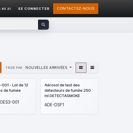
CONTACTEZ-NOUS
SE CONNECTER
5 65 21
NOUVELLES ARRIVÉES
TRIER PAR :
001 - Lot de 12
Aérosol de test des
es de fumée
détecteurs de fumée 250
ml DETECTASMOKE
OES3-001
ADE-DSF1