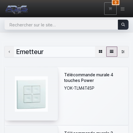
SE RENDRE AU CONTENU
0
Emetteur
Télécommande murale 4
touches Power
YOK-TLM4T45P