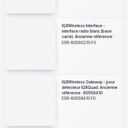
IQ8Wireless Interface -
interface radio blanc (base
carré). Ancienne référence :
805602.10
ESR-805602.10.F0
IQ8Wireless Gateway - pour
détecteur IQ8Quad. Ancienne
référence : 805594.10
ESR-805594.10.F0