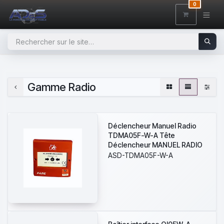
SE RENDRE AU CONTENU
0
Gamme Radio
Déclencheur Manuel Radio
TDMA05F-W-A Tête
Déclencheur MANUEL RADIO
sans socle
ASD-TDMA05F-W-A