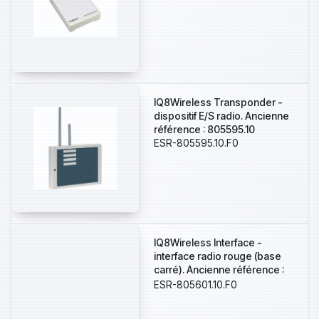
IQ8Wireless Transponder -
dispositif E/S radio. Ancienne
référence : 805595.10
ESR-805595.10.F0
IQ8Wireless Interface -
interface radio rouge (base
carré). Ancienne référence :
805601.10
ESR-805601.10.F0