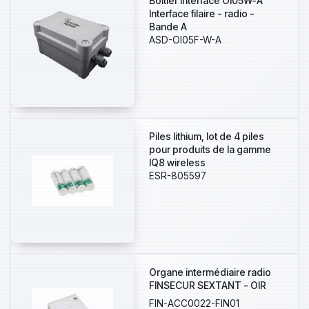
Boîtier interface OI05W-A
Interface filaire - radio -
Bande A
ASD-OI05F-W-A
Piles lithium, lot de 4 piles
pour produits de la gamme
IQ8 wireless
ESR-805597
Organe intermédiaire radio
FINSECUR SEXTANT - OIR
FIN-ACC0022-FIN01