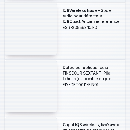
IQ8Wireless Base - Socle
radio pour détecteur
IQ8Quad. Ancienne référence
: 805593.10
ESR-805593.10.F0
Détecteur optique radio
FINSECUR SEXTANT. Pile
Lithuim (disponible en pile
alcaline pour export)
FIN-DET0011-FIN01
Capot IQ8 wireless, livré avec