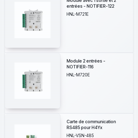
Module avec 1 sortie et 2
entrées - NOTIFIER-122
HNL-M721E
Module 2 entrées -
NOTIFIER-116
HNL-M720E
Carte de communication
RS485 pour H4Yx
HNL-VSN-485