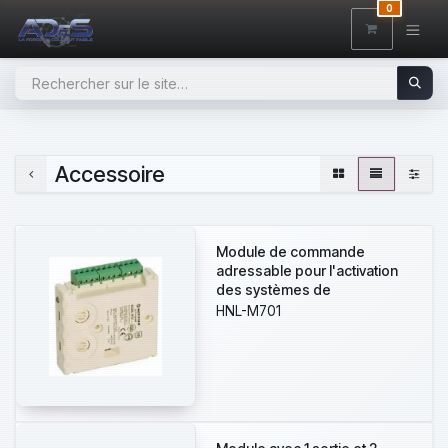
SE RENDRE AU CONTENU
0
Accessoire
Module de commande
adressable pour l'activation
des systèmes de
signalisation, portes, clapets
HNL-M701
coupe-feu, solénoïde -
NOTIFIER-119