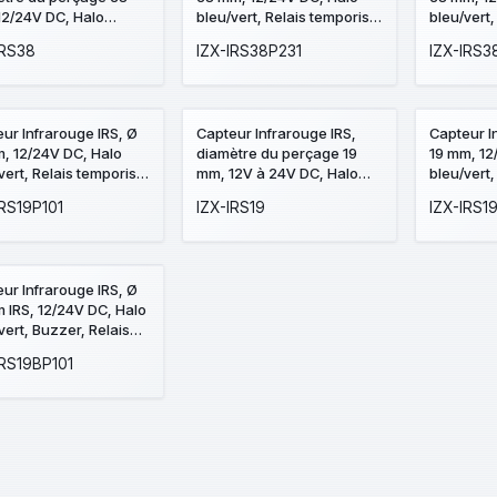
12/24V DC, Halo
bleu/vert, Relais temporisé
bleu/vert,
vert, relais temporisé
+ Plaque acier inox
temporisé
IRS38
IZX-IRS38P231
IZX-IRS3
SSP231, 80 x 80 mm,
inox SSP2
perçage Ø 38 mm,
perçage 
pictogrammes "Porte +
pictogram
doigt" et "PORTE" en braille
doigt" et 
ur Infrarouge IRS, Ø
Capteur Infrarouge IRS,
Capteur I
, 12/24V DC, Halo
diamètre du perçage 19
19 mm, 12
vert, Relais temporisé
mm, 12V à 24V DC, Halo
bleu/vert
que acier inox SSP101,
bleu/vert, relais temporisé
+ Plaque 
IRS19P101
IZX-IRS19
IZX-IRS1
 x 84,5 mm, perçage Ø
SSP201, 
m, pictogrammes
perçage 
e + doigt" et "PORTE"
pictogram
aille
doigt" et 
ur Infrarouge IRS, Ø
2/24V DC, Halo
vert, Buzzer, Relais
risé + Plaque acier
IRS19BP101
SSP101, 39,5 x 84,5
erçage Ø 19 mm,
ogrammes "Porte +
" et "PORTE" en braille