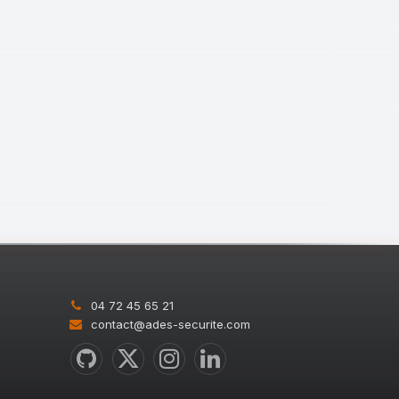
04 72 45 65 21
contact@ades-securite.com