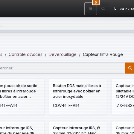
0
ITS
DÉSTOCKAGE
SERVICES
CONTACTEZ-NOUS
AIDE
04 72 4
ts
Contrôle d’Accès
Deverouillage
Capteur Infra Rouge
n poussoir de sortie
Bouton DDS mains libres à
Capteur I
 libres à infrarouge
infrarouge avec boîtier en
pilotable
boîtier en acier
acier inoxydable
12/24V DC
ydable - Lumineux
rouge/ver
RTE-WIR
CDV-RTE-AIR
IZX-IRS3
temporisation
orange e
ur Infrarouge IRS,
Capteur Infrarouge IRS, Ø
Capteur I
ètre du perçage 38
38 mm, 12/24V DC, Halo
38 mm, 12