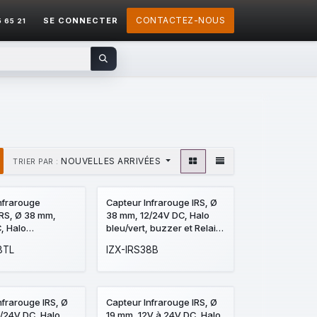
CONTACTEZ-NOUS
SE CONNECTER
5 65 21
NOUVELLES ARRIVÉES
TRIER PAR :
nfrarouge
Capteur Infrarouge IRS, Ø
 IRS, Ø 38 mm,
38 mm, 12/24V DC, Halo
, Halo
bleu/vert, buzzer et Relais
t/bleu, Chenillard
temporisé
8TL
IZX-IRS38B
t buzzer
nfrarouge IRS, Ø
Capteur Infrarouge IRS, Ø
/24V DC, Halo
19 mm, 12V à 24V DC, Halo