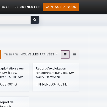
CONTACTEZ-NOUS
SE CONNECTER
5 65 21
NOUVELLES ARRIVÉES
TRIER PAR :
exploitation avec
Report d'exploitation
. 12V à 48V.
fonctionnant sur 2 fils. 12V
ite : BALTIC 512
à 48V. Certifié NF
0003-001-B
FIN-REP0004-001-D
 report de
 Axendis