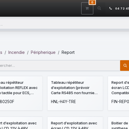
0
ITS
DÉSTOCKAGE
SERVICES
CONTACTEZ-NOUS
AIDE
04 72 4
ts
Incendie
Péripherique
Report
au répétiteur
Tableau répétiteur
Report d'
loitation REFLEX avec
d'exploitation (prévoir
écran LCD
 tactile pour ECS,
Carte RS485 non fournie
Compatibil
MSI et CMSI de la
avec TRE H4Y)
ECS/CMSI
-80250F
HNL-H4Y-TRE
FIN-REP
e Esser
t d'exploitation avec
Report d'exploitation avec
Boitier de
 LCD. 12V à 48V.
écran LCD. 12V à 48V.
synthese