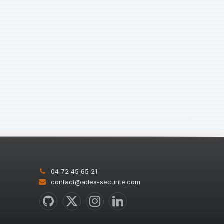
04 72 45 65 21
contact@ades-securite.com