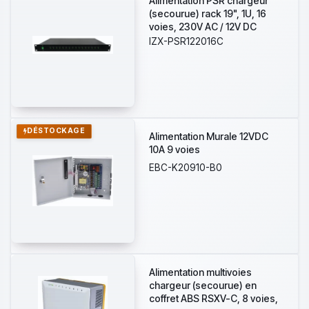
Alimentation PSR chargeur
(secourue) rack 19", 1U, 16
voies, 230V AC / 12V DC
(13,8V) / 20A, voyant d'état
IZX-PSR122016C
pour chaque sortie
DÉSTOCKAGE
Alimentation Murale 12VDC
10A 9 voies
EBC-K20910-B0
Alimentation multivoies
chargeur (secourue) en
coffret ABS RSXV-C, 8 voies,