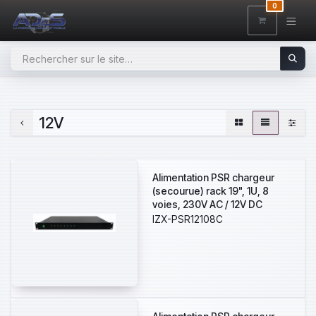
SE RENDRE AU CONTENU
0
12V
Alimentation PSR chargeur
(secourue) rack 19", 1U, 8
voies, 230V AC / 12V DC
(13,8V) / 10A, voyant d'état
IZX-PSR12108C
pour chaque sortie