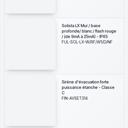
2,4-2,5 à W-2,4-7,5;flash
configurable couleur rouge
ou blanche
Solista LX Mur / base
profonde/ blanc / flash rouge
/ (de 9mA à 25mA) - IP65
FUL-SOL-LX-W/RF/W1/D/NF
Sirène d'évacuation forte
puissance étanche - Classe
C
FIN-AVSET314