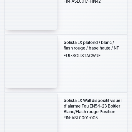
FIN-ASL0017-FIN42
Solista LX plafond / blanc /
flash rouge / base haute / NF
FUL-SOLISTACWRF
Solista LX Wall dispositif visuel
d'alarme Feu EN54-23 Boitier
Blanc/Flash rouge Position
Wall 9v à 60 v Embase haut
FIN-ASL0001-005
profil IP65 arrivé cable
diametralement opposé W-