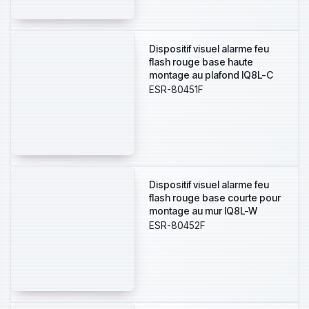
Dispositif visuel alarme feu
flash rouge base haute
montage au plafond IQ8L-C
couverture C-3-7,5
ESR-80451F
Dispositif visuel alarme feu
flash rouge base courte pour
montage au mur IQ8L-W
couverture W-2,4- 7,5
ESR-80452F