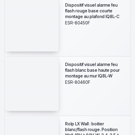
Dispositif visuel alarme feu
flash rouge base courte
montage au plafond IQ8L-C
couverture C-3-7,5
ESR-80450F
Dispositif visuel alarme feu
flash blanc base haute pour
montage au mur IQ8L-W
couverture W-2,4- 7,5
ESR-80460F
Rolp LX Wall : boitier
blanc/flash rouge. Position