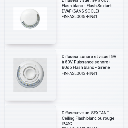
Diffuseur visuel. 9V à 60V.
Flash blanc - Flash Sextant
DVAF (SANS SOCLE)
FIN-ASL0015-FIN41
Diffuseur sonore et visuel. 9V
à 60V. Puissance sonore :
90db Flash blanc - Sirène
flash Sextant DSVAF
FIN-ASL0013-FIN41
Diffuseur visuel SEXTANT -
Ceiling Flash blanc ou rouge
IP41C