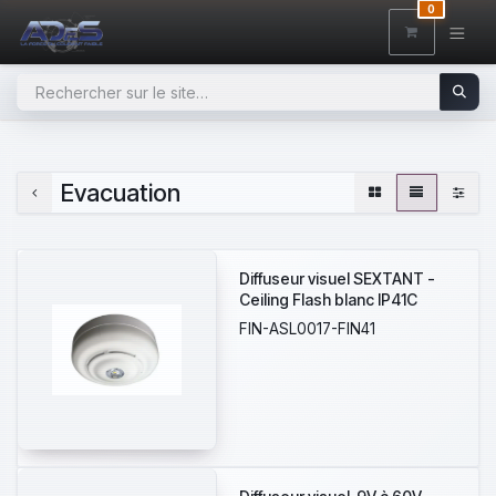
SE RENDRE AU CONTENU
0
Evacuation
Diffuseur visuel SEXTANT -
Ceiling Flash blanc IP41C
FIN-ASL0017-FIN41