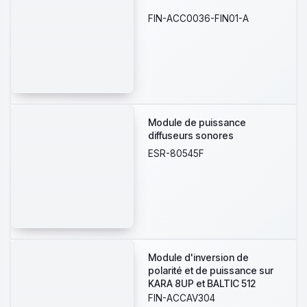
FIN-ACC0036-FIN01-A
Module de puissance
diffuseurs sonores
ESR-80545F
Module d'inversion de
polarité et de puissance sur
KARA 8UP et BALTIC 512
nécessaire lors de l'utilisation
FIN-ACCAV304