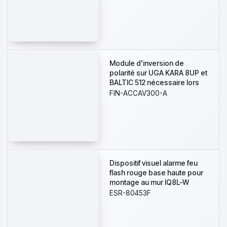
de la SIRROCO HOWP et
FLASH.
Module d'inversion de
polarité sur UGA KARA 8UP et
BALTIC 512 nécessaire lors
de l'utilisation de la SIRROCO
FIN-ACCAV300-A
HOWP et FLASH.
Dispositif visuel alarme feu
flash rouge base haute pour
montage au mur IQ8L-W
couverture W-2,4- 7,5
ESR-80453F