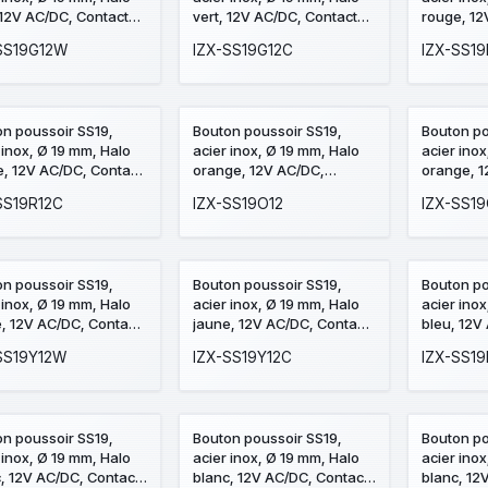
 12V AC/DC, Contact
vert, 12V AC/DC, Contact
rouge, 12
C, raccordement par
NO+NC, raccordement par
NO+NC, r
SS19G12W
IZX-SS19G12C
IZX-SS19
(précablé)
cosses à souder
bornes à 
n poussoir SS19,
Bouton poussoir SS19,
Bouton po
 inox, Ø 19 mm, Halo
acier inox, Ø 19 mm, Halo
acier ino
, 12V AC/DC, Contact
orange, 12V AC/DC,
orange, 1
C, raccordement par
Contact NO+NC,
Contact 
SS19R12C
IZX-SS19O12
IZX-SS1
es à souder
raccordement par bornes
raccorde
à vis
à souder
n poussoir SS19,
Bouton poussoir SS19,
Bouton po
 inox, Ø 19 mm, Halo
acier inox, Ø 19 mm, Halo
acier ino
, 12V AC/DC, Contact
jaune, 12V AC/DC, Contact
bleu, 12V
C, raccordement par
NO+NC, raccordement par
NO+NC, r
SS19Y12W
IZX-SS19Y12C
IZX-SS19
(précablé)
cosses à souder
bornes à 
n poussoir SS19,
Bouton poussoir SS19,
Bouton po
 inox, Ø 19 mm, Halo
acier inox, Ø 19 mm, Halo
acier ino
, 12V AC/DC, Contact
blanc, 12V AC/DC, Contact
blanc, 12