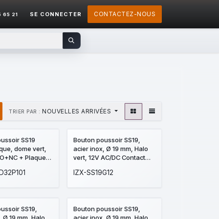
CONTACTEZ-NOUS
SE CONNECTER
5 65 21
NOUVELLES ARRIVÉES
TRIER PAR :
ussoir SS19
Bouton poussoir SS19,
que, dome vert,
acier inox, Ø 19 mm, Halo
NO+NC + Plaque
vert, 12V AC/DC Contact
 SSP101, 39,5 x
NO+NC, raccordement par
D32P101
IZX-SS19G12
perçage Ø 19
bornes à vis
ogrammes "Porte
et "PORTE" en
ussoir SS19,
Bouton poussoir SS19,
x, Ø 19 mm, Halo
acier inox, Ø 19 mm, Halo