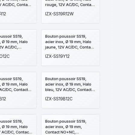
V AC/DC, Contact
rouge, 12V AC/DC, Contact
accordement par
NO+NC, raccordement par
R12
IZX-SS19R12W
vis
fils (précablé)
ussoir SS19,
Bouton poussoir SS19,
x, Ø 19 mm, Halo
acier inox, Ø 19 mm, Halo
2V AC/DC,
jaune, 12V AC/DC, Contact
NO+NC,
NO+NC, raccordement par
9O12C
IZX-SS19Y12
ment par cosses
bornes à vis
ussoir SS19,
Bouton poussoir SS19,
x, Ø 19 mm, Halo
acier inox, Ø 19 mm, Halo
 AC/DC, Contact
bleu, 12V AC/DC, Contact
accordement par
NO+NC, raccordement par
B12
IZX-SS19B12C
vis
cosses à souder
ussoir SS19,
Bouton poussoir SS19,
x, Ø 19 mm, Halo
acier inox, Ø 19 mm,
V AC/DC, Contact
Contact NO+NC,