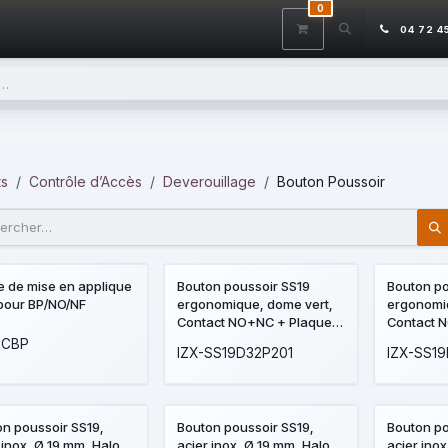
0
ITS
DÉSTOCKAGE
SERVICES
CONTACTEZ-NOUS
AIDE
04 72 4
ts
Contrôle d’Accès
Deverouillage
Bouton Poussoir
 de mise en applique
Bouton poussoir SS19
Bouton po
 pour BP/NO/NF
ergonomique, dome vert,
ergonomi
Contact NO+NC + Plaque
Contact 
acier inox SSP201, 80 x 80
acier inox
-CBP
IZX-SS19D32P201
IZX-SS19
mm, perçage Ø 19 mm,
84,5 mm, 
pictogrammes "Porte +
mm, pict
doigt" et "PORTE" en braille
+ doigt" 
braille
n poussoir SS19,
Bouton poussoir SS19,
Bouton po
 inox, Ø 19 mm, Halo
acier inox, Ø 19 mm, Halo
acier ino