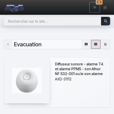
SE RENDRE AU CONTENU
0
Evacuation
Diffuseur sonore - alarme T4
et alarme PPMS - son Afnor
NF S32-001 ou le son alarme
PPMS
AXD-31112